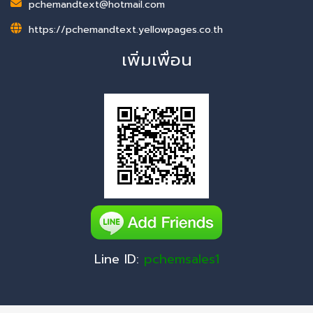
pchemandtext@hotmail.com
https://pchemandtext.yellowpages.co.th
เพิ่มเพื่อน
Line ID:
pchemsales1