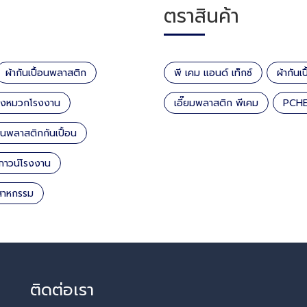
ตราสินค้า
ผ้ากันเปื้อนพลาสติก
พี เคม แอนด์ เท็กซ์
ผ้ากันเ
่งหมวกโรงงาน
เอี๊ยมพลาสติก พีเคม
PCH
พลาสติกกันเปื้อน
อกาวน์โรงงาน
ุสาหกรรม
ติดต่อเรา