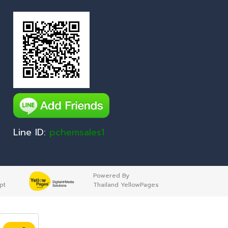
Line ID:
pchemsales1
Powered By
pt
Thailand YellowPages