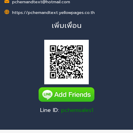
pchemandtext@hotmail.com
https://pchemandtext.yellowpages.co.th
เพิ่มเพื่อน
Line ID:
pchemsales1