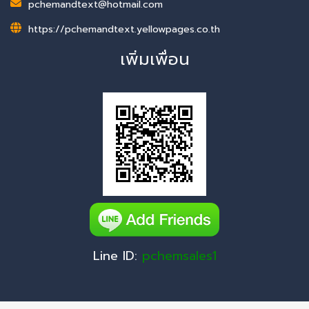
pchemandtext@hotmail.com
https://pchemandtext.yellowpages.co.th
เพิ่มเพื่อน
Line ID:
pchemsales1