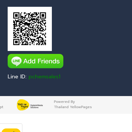
Line ID:
pchemsales1
Powered By
pt
Thailand YellowPages