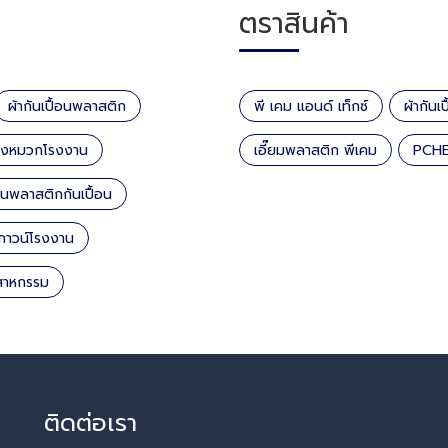
ตราสินค้า
ผ้ากันเปื้อนพลาสติก
พี เคม แอนด์ เท็กซ์
ผ้ากันเ
่งหมวกโรงงาน
เอี๊ยมพลาสติก พีเคม
PCH
พลาสติกกันเปื้อน
อกาวน์โรงงาน
ุสาหกรรม
ติดต่อเรา