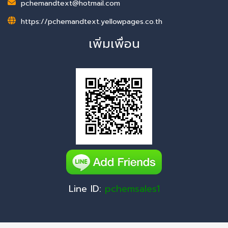
pchemandtext@hotmail.com
https://pchemandtext.yellowpages.co.th
เพิ่มเพื่อน
Line ID:
pchemsales1